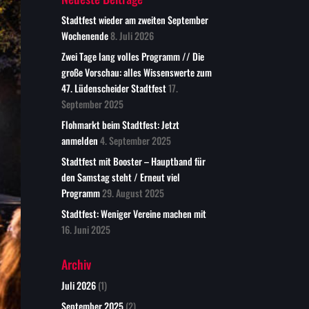
Stadtfest wieder am zweiten September
Wochenende
8. Juli 2026
Zwei Tage lang volles Programm // Die
große Vorschau: alles Wissenswerte zum
47. Lüdenscheider Stadtfest
17.
September 2025
Flohmarkt beim Stadtfest: Jetzt
anmelden
4. September 2025
Stadtfest mit Booster – Hauptband für
den Samstag steht / Erneut viel
Programm
29. August 2025
Stadtfest: Weniger Vereine machen mit
16. Juni 2025
Archiv
Juli 2026
(1)
September 2025
(2)